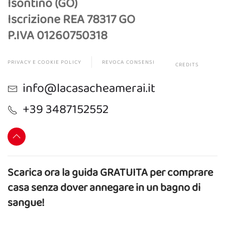
Isontino (GO)
Iscrizione REA 78317 GO
P.IVA 01260750318
PRIVACY E COOKIE POLICY
REVOCA CONSENSI
CREDITS
info@lacasacheamerai.it
+39 3487152552
Scarica ora la guida GRATUITA per comprare
casa senza dover annegare in un bagno di
sangue!