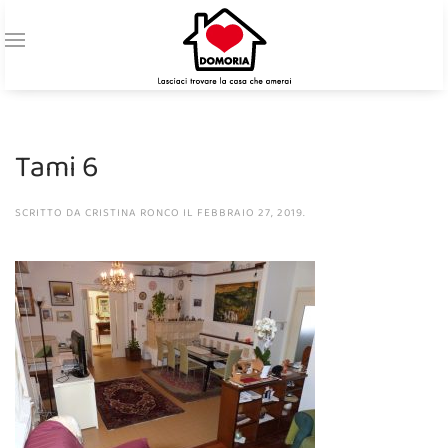
Tami 6
SCRITTO DA
CRISTINA RONCO
IL
FEBBRAIO 27, 2019
.