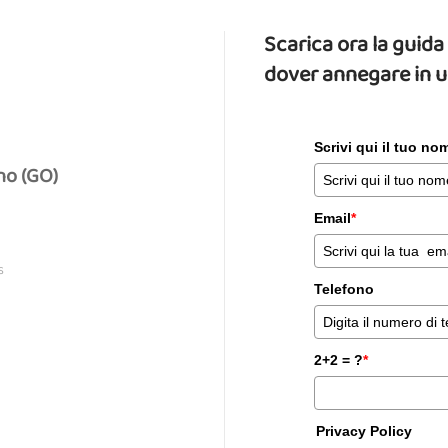
Scarica ora la gui
dover annegare in 
Scrivi qui il tuo n
no (GO)
Email
*
S
Telefono
2+2 = ?
*
Privacy Policy