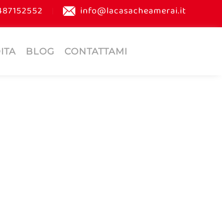
487152552
info@lacasacheamerai.it
ITA
BLOG
CONTATTAMI