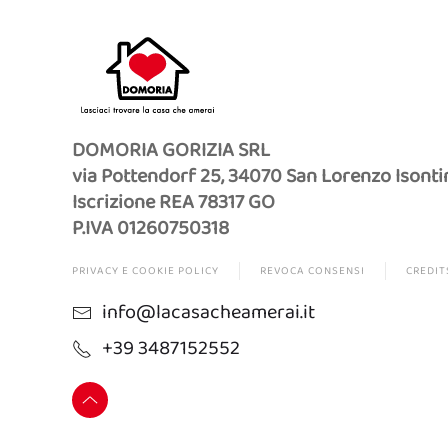
DOMORIA GORIZIA SRL
via Pottendorf 25, 34070 San Lorenzo Isonti
Iscrizione REA 78317 GO
P.IVA 01260750318
PRIVACY E COOKIE POLICY
REVOCA CONSENSI
CREDIT
info@lacasacheamerai.it
+39 3487152552