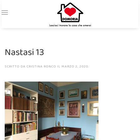
Nastasi 13
SCRITTO DA
CRISTINA RONCO
IL
MARZO 2, 2020
.