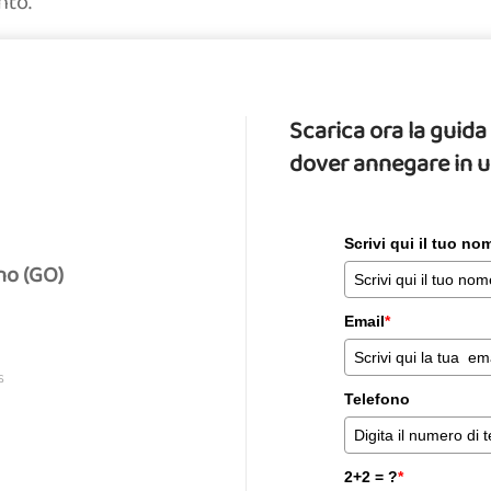
nto.
Scarica ora la gui
dover annegare in 
Scrivi qui il tuo n
no (GO)
Email
*
S
Telefono
2+2 = ?
*