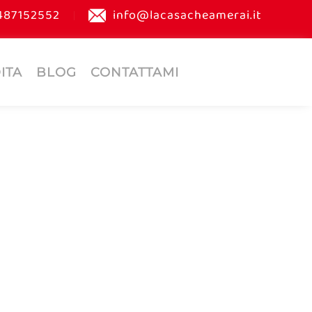
487152552
info@lacasacheamerai.it
ITA
BLOG
CONTATTAMI