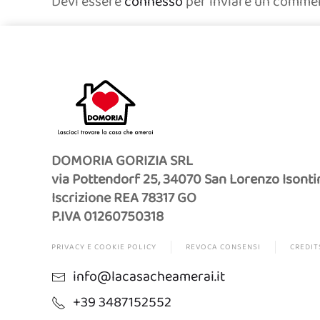
Devi essere
connesso
per inviare un comme
DOMORIA GORIZIA SRL
via Pottendorf 25, 34070 San Lorenzo Isonti
Iscrizione REA 78317 GO
P.IVA 01260750318
PRIVACY E COOKIE POLICY
REVOCA CONSENSI
CREDIT
info@lacasacheamerai.it
+39 3487152552