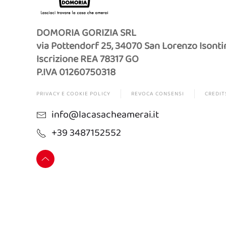
DOMORIA GORIZIA SRL
via Pottendorf 25, 34070 San Lorenzo Isonti
Iscrizione REA 78317 GO
P.IVA 01260750318
PRIVACY E COOKIE POLICY
REVOCA CONSENSI
CREDIT
info@lacasacheamerai.it
+39 3487152552