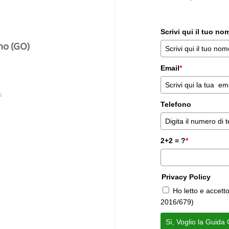
Scrivi qui il tuo n
no (GO)
Email
*
S
Telefono
2+2 = ?
*
Privacy Policy
Ho letto e accett
2016/679)
Sì, Voglio la Guida