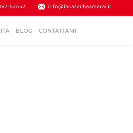
487152552
info@lacasacheamerai.it
ITA
BLOG
CONTATTAMI