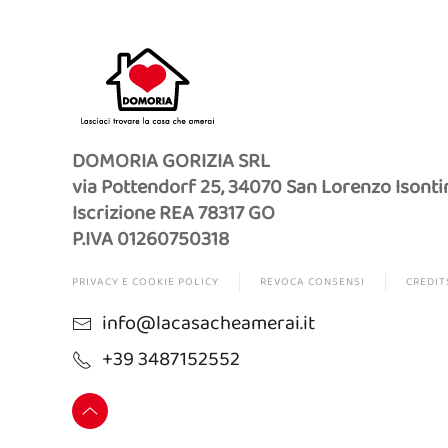
DOMORIA GORIZIA SRL
via Pottendorf 25, 34070 San Lorenzo Isonti
Iscrizione REA 78317 GO
P.IVA 01260750318
PRIVACY E COOKIE POLICY
REVOCA CONSENSI
CREDIT
info@lacasacheamerai.it
+39 3487152552