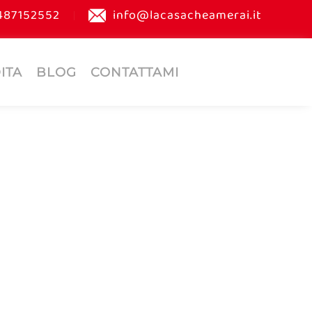
487152552
info@lacasacheamerai.it
ITA
BLOG
CONTATTAMI