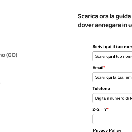
Scarica ora la gui
dover annegare in 
Scrivi qui il tuo n
no (GO)
Email
*
S
Telefono
2+2 = ?
*
Privacy Policy