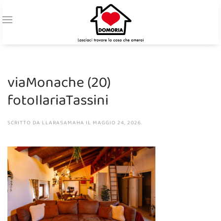
viaMonache (20)
fotoIlariaTassini
SCRITTO DA
LLARASAMAHA
IL
MAGGIO 24, 2026
.