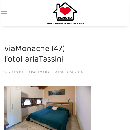
viaMonache (47)
fotoIlariaTassini
SCRITTO DA
LLARASAMAHA
IL
MAGGIO 24, 2026
.