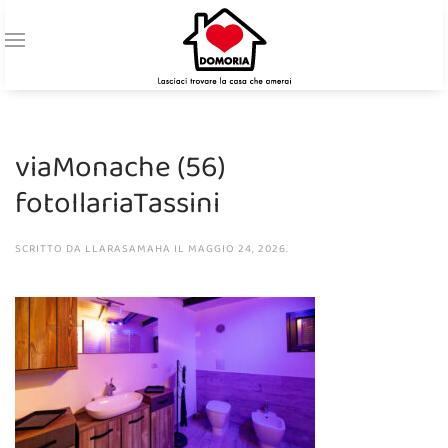
viaMonache (56)
fotoIlariaTassini
SCRITTO DA
LLARASAMAHA
IL
MAGGIO 24, 2026
.