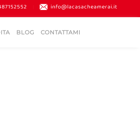
487152552
info@lacasacheamerai.it
ITA
BLOG
CONTATTAMI