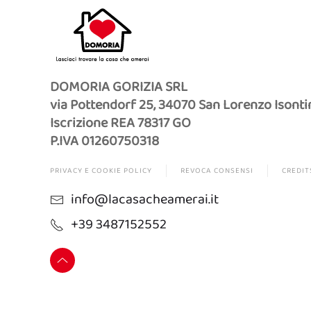
DOMORIA GORIZIA SRL
via Pottendorf 25, 34070 San Lorenzo Isonti
Iscrizione REA 78317 GO
P.IVA 01260750318
PRIVACY E COOKIE POLICY
REVOCA CONSENSI
CREDIT
info@lacasacheamerai.it
+39 3487152552