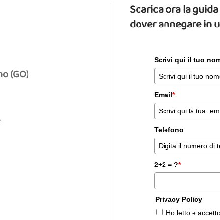
Scarica ora la gui
dover annegare in 
Scrivi qui il tuo n
no (GO)
Email
*
S
Telefono
2+2 = ?
*
Privacy Policy
Ho letto e accett