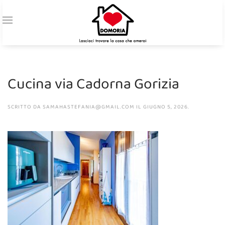
Cucina via Cadorna Gorizia
SCRITTO DA
SAMAHASTEFANIA@GMAIL.COM
IL
GIUGNO 5, 2026
.