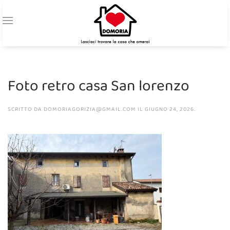
Foto retro casa San lorenzo
SCRITTO DA
DOMORIAGORIZIA@GMAIL.COM
IL
GIUGNO 24, 2026
.