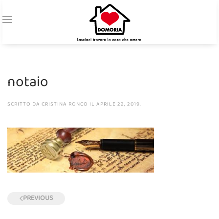
notaio
SCRITTO DA
CRISTINA RONCO
IL
APRILE 22, 2019
.
PREVIOUS