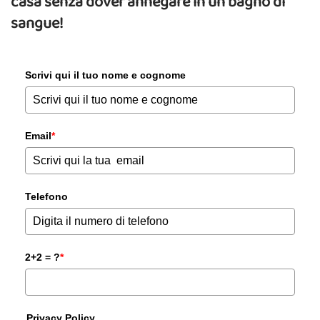
casa senza dover annegare in un bagno di
sangue!
Scrivi qui il tuo nome e cognome
Email
*
Telefono
2+2 = ?
*
Privacy Policy