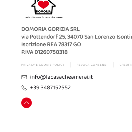
DOMORIA GORIZIA SRL
via Pottendorf 25, 34070 San Lorenzo Isonti
Iscrizione REA 78317 GO
P.IVA 01260750318
PRIVACY E COOKIE POLICY
REVOCA CONSENSI
CREDIT
info@lacasacheamerai.it
+39 3487152552