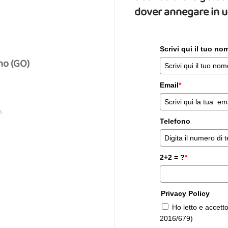
dover annegare in 
Scrivi qui il tuo n
no (GO)
Email
*
S
Telefono
2+2 = ?
*
Privacy Policy
Ho letto e accett
2016/679)