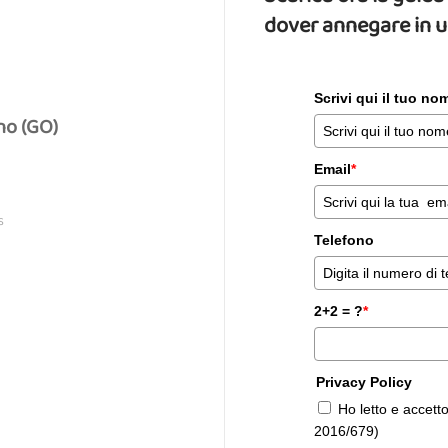
dover annegare in 
Scrivi qui il tuo n
no (GO)
Email
*
S
Telefono
2+2 = ?
*
Privacy Policy
Ho letto e accett
2016/679)