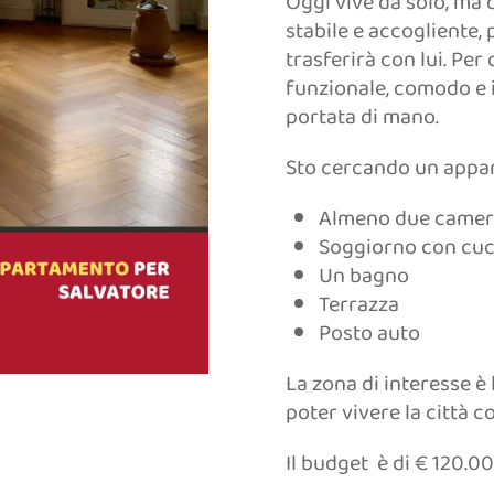
Oggi vive da solo, ma 
stabile e accogliente,
trasferirà con lui. P
funzionale, comodo e i
portata di mano.
Sto cercando un appar
Almeno due camere
Soggiorno con cuc
Un bagno
Terrazza
Posto auto
La zona di interesse è 
poter vivere la città c
Il budget è di € 120.00