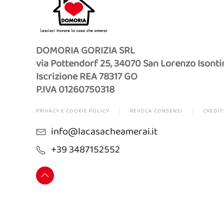
DOMORIA GORIZIA SRL
via Pottendorf 25, 34070 San Lorenzo Isonti
Iscrizione REA 78317 GO
P.IVA 01260750318
PRIVACY E COOKIE POLICY
REVOCA CONSENSI
CREDIT
info@lacasacheamerai.it
+39 3487152552