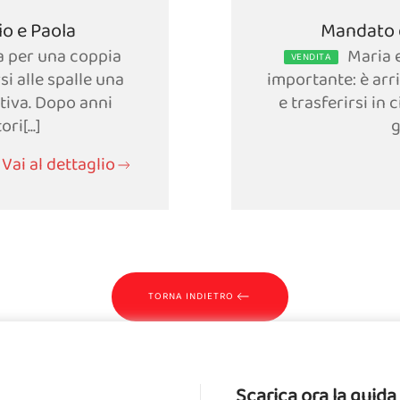
io e Paola
Mandato d
a per una coppia
Maria 
VENDITA
si alle spalle una
importante: è arri
tiva. Dopo anni
e trasferirsi in 
ri[...]
g
Vai al dettaglio
TORNA INDIETRO
Scarica ora la gui