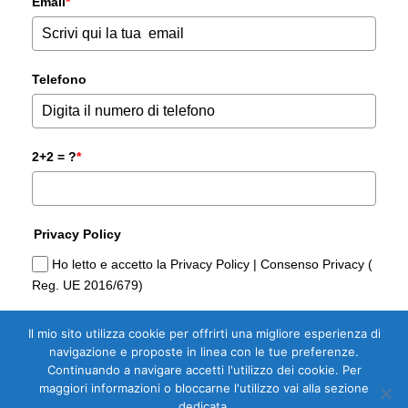
Email
*
Telefono
2+2 = ?
*
Privacy Policy
Ho letto e accetto la Privacy Policy | Consenso Privacy (
Reg. UE 2016/679)
Il mio sito utilizza cookie per offrirti una migliore esperienza di
Sì, Voglio la Guida Gratuita per
navigazione e proposte in linea con le tue preferenze.
Comprare casa di Domoria Gorizia
Continuando a navigare accetti l'utilizzo dei cookie. Per
maggiori informazioni o bloccarne l'utilizzo vai alla sezione
dedicata.