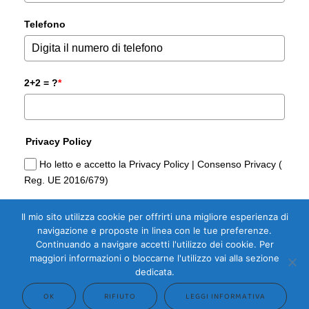
Telefono
2+2 = ?
*
Privacy Policy
Ho letto e accetto la Privacy Policy | Consenso Privacy (
Reg. UE 2016/679)
Il mio sito utilizza cookie per offrirti una migliore esperienza di
Sì, Voglio la Guida Gratuita per
navigazione e proposte in linea con le tue preferenze.
Comprare casa di Domoria Gorizia
Continuando a navigare accetti l'utilizzo dei cookie. Per
maggiori informazioni o bloccarne l'utilizzo vai alla sezione
dedicata.
OK
RIFIUTO
LEGGI INFORMATIVA