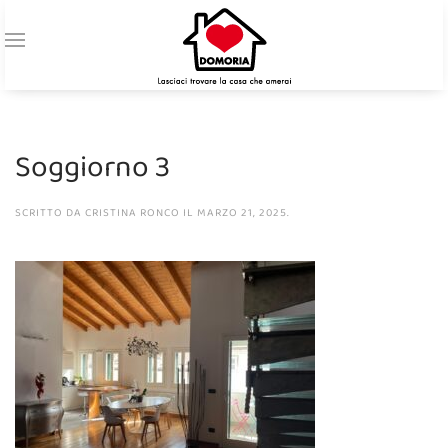
Soggiorno 3
SCRITTO DA
CRISTINA RONCO
IL
MARZO 21, 2025
.