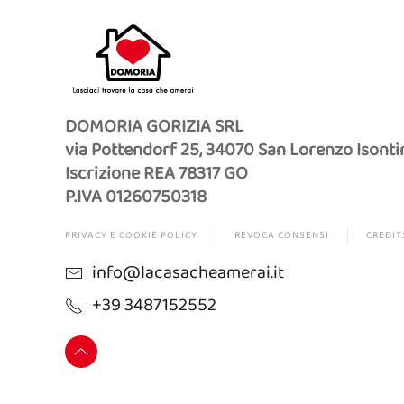
DOMORIA GORIZIA SRL
via Pottendorf 25, 34070 San Lorenzo Isonti
Iscrizione REA 78317 GO
P.IVA 01260750318
PRIVACY E COOKIE POLICY
REVOCA CONSENSI
CREDIT
info@lacasacheamerai.it
+39 3487152552