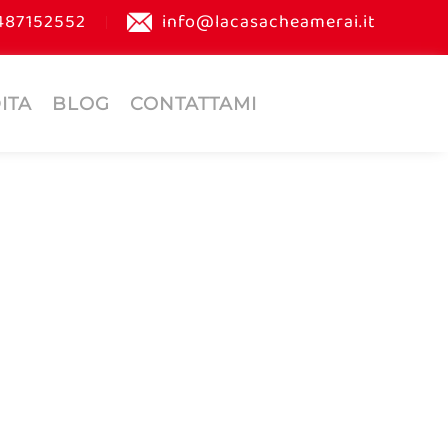
487152552
info@lacasacheamerai.it
ITA
BLOG
CONTATTAMI