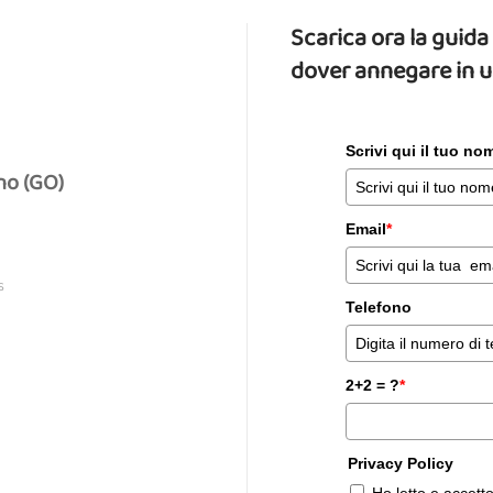
Scarica ora la gui
dover annegare in 
Scrivi qui il tuo n
no (GO)
Email
*
S
Telefono
2+2 = ?
*
Privacy Policy