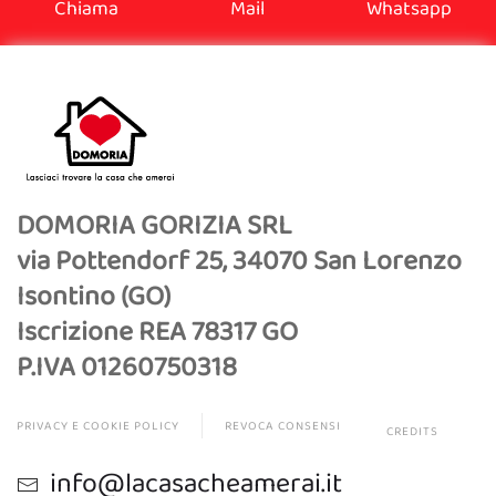
Chiama
Mail
Whatsapp
DOMORIA GORIZIA SRL
via Pottendorf 25, 34070 San Lorenzo
Isontino (GO)
Iscrizione REA 78317 GO
P.IVA 01260750318
PRIVACY E COOKIE POLICY
REVOCA CONSENSI
CREDITS
info@lacasacheamerai.it