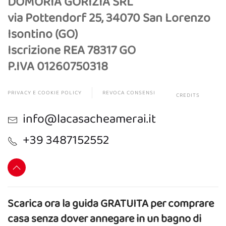
DOMORIA GORIZIA SRL
via Pottendorf 25, 34070 San Lorenzo
Isontino (GO)
Iscrizione REA 78317 GO
P.IVA 01260750318
PRIVACY E COOKIE POLICY
REVOCA CONSENSI
CREDITS
info@lacasacheamerai.it
+39 3487152552
Scarica ora la guida GRATUITA per comprare
casa senza dover annegare in un bagno di