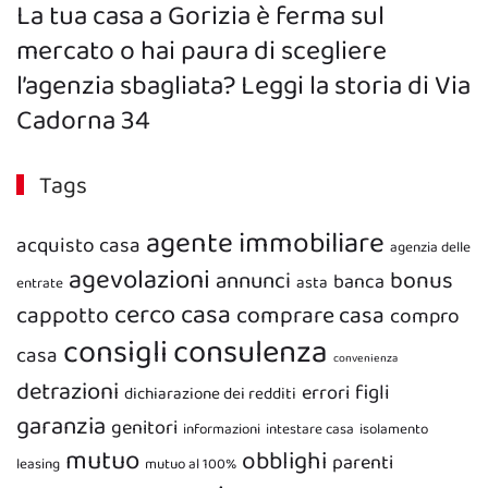
La tua casa a Gorizia è ferma sul
mercato o hai paura di scegliere
l’agenzia sbagliata? Leggi la storia di Via
Cadorna 34
Tags
agente immobiliare
acquisto casa
agenzia delle
agevolazioni
bonus
annunci
banca
asta
entrate
cerco casa
cappotto
comprare casa
compro
consigli
consulenza
casa
convenienza
detrazioni
figli
errori
dichiarazione dei redditi
garanzia
genitori
informazioni
intestare casa
isolamento
mutuo
obblighi
parenti
leasing
mutuo al 100%