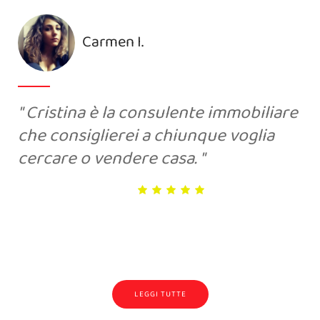
Ariana P.
In 2 giorni, mi ha portato una
proposta d’acquisto che ho accettato
perchè rispecchiava la mia richiesta
economica . Brava!
LEGGI TUTTE