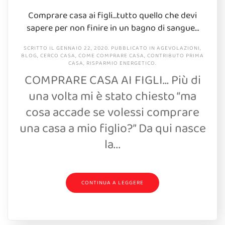
Comprare casa ai figli…tutto quello che devi
sapere per non finire in un bagno di sangue…
SCRITTO IL
GENNAIO 22, 2020
. PUBBLICATO IN
AGEVOLAZIONI
,
BLOG
,
CERCO CASA
,
COME COMPRARE CASA
,
CONTRIBUTO PRIMA
CASA
,
RISPARMIO ENERGETICO
.
COMPRARE CASA AI FIGLI… Più di
una volta mi è stato chiesto “ma
cosa accade se volessi comprare
una casa a mio figlio?” Da qui nasce
la...
CONTINUA A LEGGERE