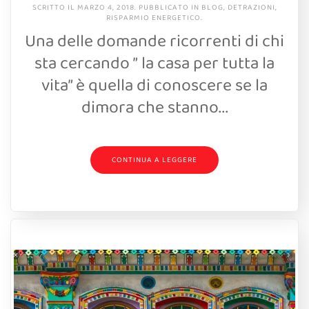
SCRITTO IL
MARZO 4, 2018
. PUBBLICATO IN
BLOG
,
DETRAZIONI
,
RISPARMIO ENERGETICO
.
Una delle domande ricorrenti di chi
sta cercando ” la casa per tutta la
vita” è quella di conoscere se la
dimora che stanno...
CONTINUA A LEGGERE