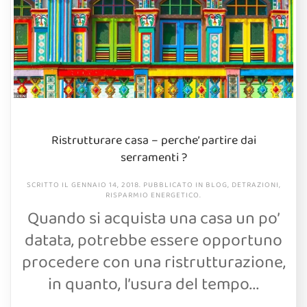
Ristrutturare casa – perche’ partire dai
serramenti ?
SCRITTO IL
GENNAIO 14, 2018
. PUBBLICATO IN
BLOG
,
DETRAZIONI
,
RISPARMIO ENERGETICO
.
Quando si acquista una casa un po’
datata, potrebbe essere opportuno
procedere con una ristrutturazione,
in quanto, l’usura del tempo...