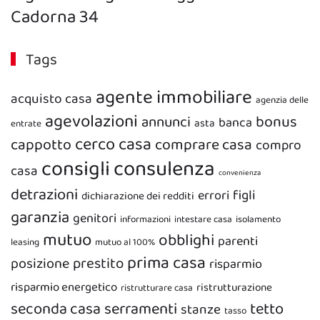
Cadorna 34
Tags
agente immobiliare
acquisto casa
agenzia delle
agevolazioni
bonus
annunci
banca
asta
entrate
cerco casa
cappotto
comprare casa
compro
consigli
consulenza
casa
convenienza
detrazioni
figli
errori
dichiarazione dei redditi
garanzia
genitori
informazioni
intestare casa
isolamento
mutuo
obblighi
parenti
leasing
mutuo al 100%
prima casa
prestito
posizione
risparmio
risparmio energetico
ristrutturazione
ristrutturare casa
seconda casa
serramenti
tetto
stanze
tasso