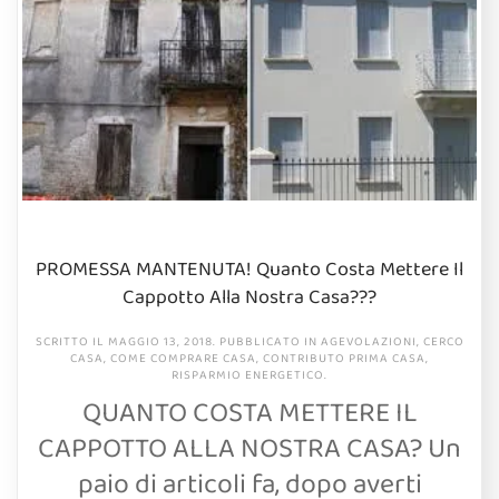
PROMESSA MANTENUTA! Quanto Costa Mettere Il
Cappotto Alla Nostra Casa???
SCRITTO IL
MAGGIO 13, 2018
. PUBBLICATO IN
AGEVOLAZIONI
,
CERCO
CASA
,
COME COMPRARE CASA
,
CONTRIBUTO PRIMA CASA
,
RISPARMIO ENERGETICO
.
QUANTO COSTA METTERE IL
CAPPOTTO ALLA NOSTRA CASA? Un
paio di articoli fa, dopo averti