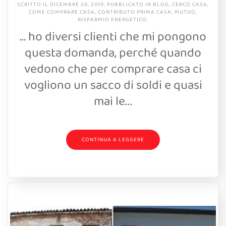
SCRITTO IL
DICEMBRE 20, 2019
. PUBBLICATO IN
BLOG
,
CERCO CASA
,
COME COMPRARE CASA
,
CONTRIBUTO PRIMA CASA
,
MUTUO
,
RISPARMIO ENERGETICO
.
… ho diversi clienti che mi pongono
questa domanda, perché quando
vedono che per comprare casa ci
vogliono un sacco di soldi e quasi
mai le...
CONTINUA A LEGGERE