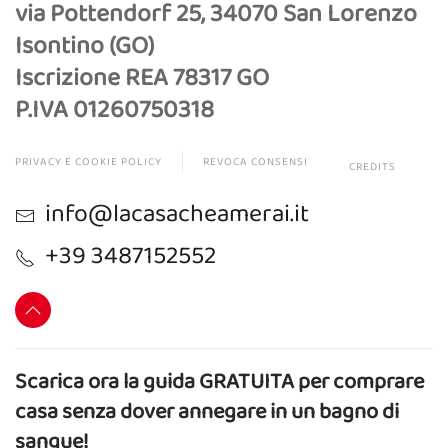
via Pottendorf 25, 34070 San Lorenzo
Isontino (GO)
Iscrizione REA 78317 GO
P.IVA 01260750318
PRIVACY E COOKIE POLICY
REVOCA CONSENSI
CREDITS
info@lacasacheamerai.it
+39 3487152552
Scarica ora la guida GRATUITA per comprare
casa senza dover annegare in un bagno di
sangue!