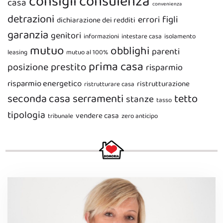
consigli
consulenza
casa
convenienza
detrazioni
figli
errori
dichiarazione dei redditi
garanzia
genitori
informazioni
intestare casa
isolamento
mutuo
obblighi
parenti
leasing
mutuo al 100%
prima casa
prestito
posizione
risparmio
risparmio energetico
ristrutturazione
ristrutturare casa
seconda casa
serramenti
tetto
stanze
tasso
tipologia
vendere casa
tribunale
zero anticipo