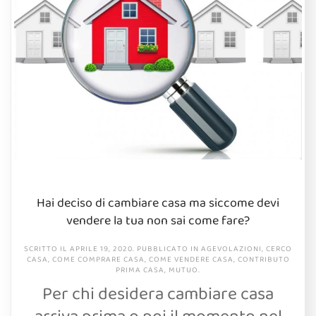
Hai deciso di cambiare casa ma siccome devi
vendere la tua non sai come fare?
SCRITTO IL
APRILE 19, 2020
. PUBBLICATO IN
AGEVOLAZIONI
,
CERCO
CASA
,
COME COMPRARE CASA
,
COME VENDERE CASA
,
CONTRIBUTO
PRIMA CASA
,
MUTUO
.
Per chi desidera cambiare casa