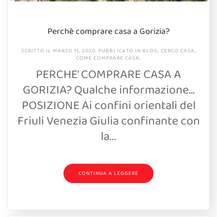
Perchè comprare casa a Gorizia?
SCRITTO IL
MARZO 11, 2020
. PUBBLICATO IN
BLOG
,
CERCO CASA
,
COME COMPRARE CASA
.
PERCHE’ COMPRARE CASA A
GORIZIA? Qualche informazione…
POSIZIONE Ai confini orientali del
Friuli Venezia Giulia confinante con
la...
CONTINUA A LEGGERE