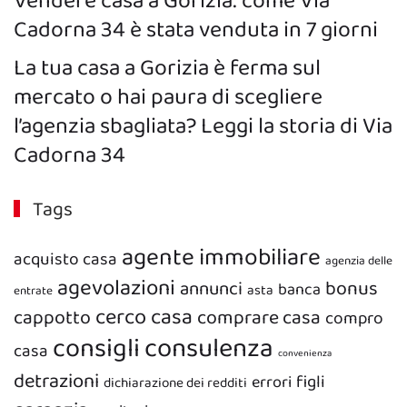
Vendere casa a Gorizia: come Via
Cadorna 34 è stata venduta in 7 giorni
La tua casa a Gorizia è ferma sul
mercato o hai paura di scegliere
l’agenzia sbagliata? Leggi la storia di Via
Cadorna 34
Tags
agente immobiliare
acquisto casa
agenzia delle
agevolazioni
bonus
annunci
banca
asta
entrate
cerco casa
cappotto
comprare casa
compro
consigli
consulenza
casa
convenienza
detrazioni
figli
errori
dichiarazione dei redditi