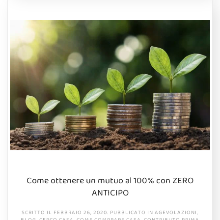
Come ottenere un mutuo al 100% con ZERO
ANTICIPO
SCRITTO IL
FEBBRAIO 26, 2020
. PUBBLICATO IN
AGEVOLAZIONI
,
BLOG
,
CERCO CASA
,
COME COMPRARE CASA
,
CONTRIBUTO PRIMA