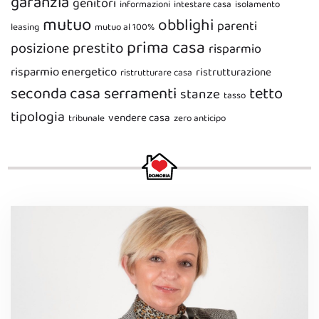
garanzia
genitori
informazioni
intestare casa
isolamento
mutuo
obblighi
parenti
leasing
mutuo al 100%
prima casa
prestito
posizione
risparmio
risparmio energetico
ristrutturazione
ristrutturare casa
seconda casa
serramenti
tetto
stanze
tasso
tipologia
vendere casa
tribunale
zero anticipo