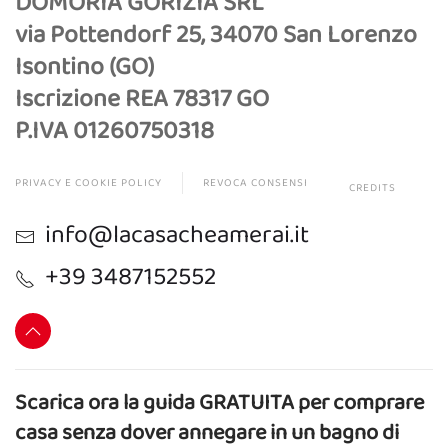
DOMORIA GORIZIA SRL
via Pottendorf 25, 34070 San Lorenzo
Isontino (GO)
Iscrizione REA 78317 GO
P.IVA 01260750318
PRIVACY E COOKIE POLICY
REVOCA CONSENSI
CREDITS
info@lacasacheamerai.it
+39 3487152552
Scarica ora la guida GRATUITA per comprare
casa senza dover annegare in un bagno di