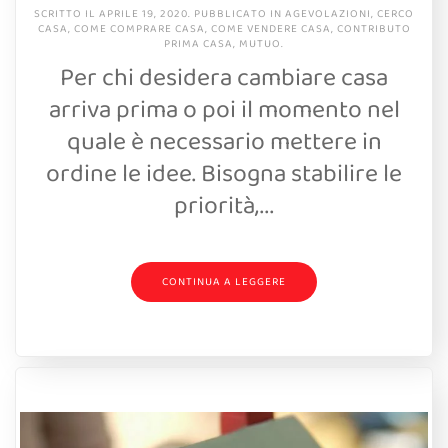
SCRITTO IL
APRILE 19, 2020
. PUBBLICATO IN
AGEVOLAZIONI
,
CERCO
CASA
,
COME COMPRARE CASA
,
COME VENDERE CASA
,
CONTRIBUTO
PRIMA CASA
,
MUTUO
.
Per chi desidera cambiare casa
arriva prima o poi il momento nel
quale è necessario mettere in
ordine le idee. Bisogna stabilire le
priorità,...
CONTINUA A LEGGERE