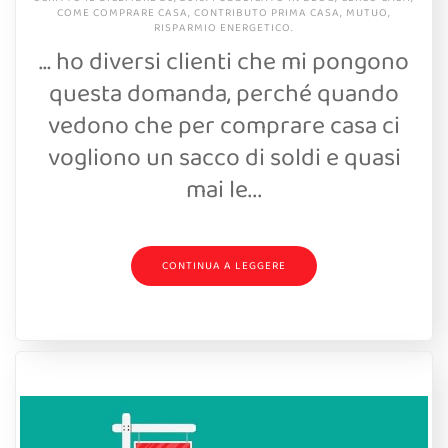
COME COMPRARE CASA
,
CONTRIBUTO PRIMA CASA
,
MUTUO
,
RISPARMIO ENERGETICO
.
… ho diversi clienti che mi pongono
questa domanda, perché quando
vedono che per comprare casa ci
vogliono un sacco di soldi e quasi
mai le...
CONTINUA A LEGGERE