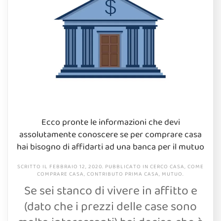
Ecco pronte le informazioni che devi
assolutamente conoscere se per comprare casa
hai bisogno di affidarti ad una banca per il mutuo
SCRITTO IL
FEBBRAIO 12, 2020
. PUBBLICATO IN
CERCO CASA
,
COME
COMPRARE CASA
,
CONTRIBUTO PRIMA CASA
,
MUTUO
.
Se sei stanco di vivere in affitto e
(dato che i prezzi delle case sono