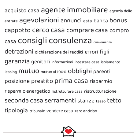
agente immobiliare
acquisto casa
agenzia delle
agevolazioni
bonus
annunci
banca
asta
entrate
cerco casa
cappotto
comprare casa
compro
consigli
consulenza
casa
convenienza
detrazioni
figli
errori
dichiarazione dei redditi
garanzia
genitori
informazioni
intestare casa
isolamento
mutuo
obblighi
parenti
leasing
mutuo al 100%
prima casa
prestito
posizione
risparmio
risparmio energetico
ristrutturazione
ristrutturare casa
seconda casa
serramenti
tetto
stanze
tasso
tipologia
vendere casa
tribunale
zero anticipo