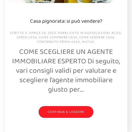
Casa pignorata: si può vendere?
SCRITTO IL
APRILE 26, 2020
. PUBBLICATO IN
AGEVOLAZIONI
,
BLOG
,
CERCO CASA
,
COME COMPRARE CASA
,
COME VENDERE CASA
,
CONTRIBUTO PRIMA CASA
,
MUTUO
.
COME SCEGLIERE UN AGENTE
IMMOBILIARE ESPERTO Di seguito,
vari consigli validi per valutare e
scegliere l’agente immobiliare
giusto per...
CONTINUA A LEGGERE