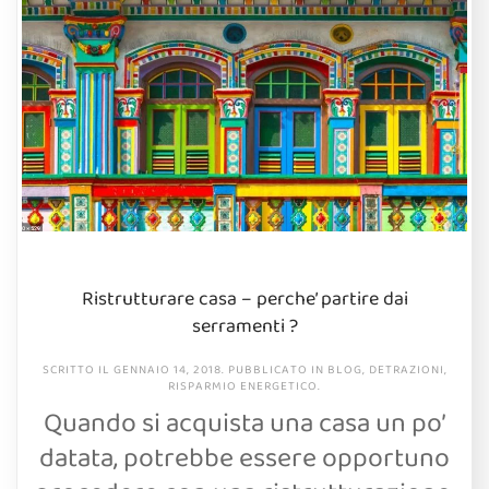
Ristrutturare casa – perche’ partire dai
serramenti ?
SCRITTO IL
GENNAIO 14, 2018
. PUBBLICATO IN
BLOG
,
DETRAZIONI
,
RISPARMIO ENERGETICO
.
Quando si acquista una casa un po’
datata, potrebbe essere opportuno