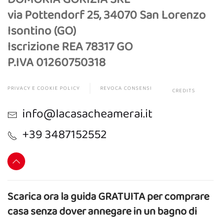
via Pottendorf 25, 34070 San Lorenzo
Isontino (GO)
Iscrizione REA 78317 GO
P.IVA 01260750318
PRIVACY E COOKIE POLICY
REVOCA CONSENSI
CREDITS
info@lacasacheamerai.it
+39 3487152552
Scarica ora la guida GRATUITA per comprare
casa senza dover annegare in un bagno di