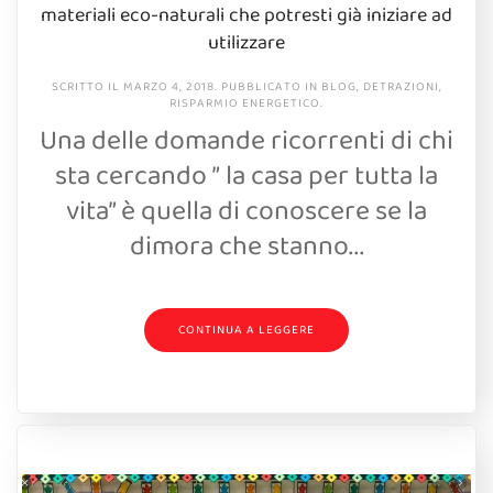
materiali eco-naturali che potresti già iniziare ad
utilizzare
SCRITTO IL
MARZO 4, 2018
. PUBBLICATO IN
BLOG
,
DETRAZIONI
,
RISPARMIO ENERGETICO
.
Una delle domande ricorrenti di chi
sta cercando ” la casa per tutta la
vita” è quella di conoscere se la
dimora che stanno...
CONTINUA A LEGGERE