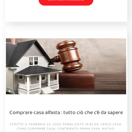
Comprare casa all’asta : tutto ciò che c’è da sapere
SCRITTO IL
FEBBRAIO 22, 2020
. PUBBLICATO IN
BLOG
,
CERCO CASA
,
COME COMPRARE CASA
,
CONTRIBUTO PRIMA CASA
,
MUTUO
.