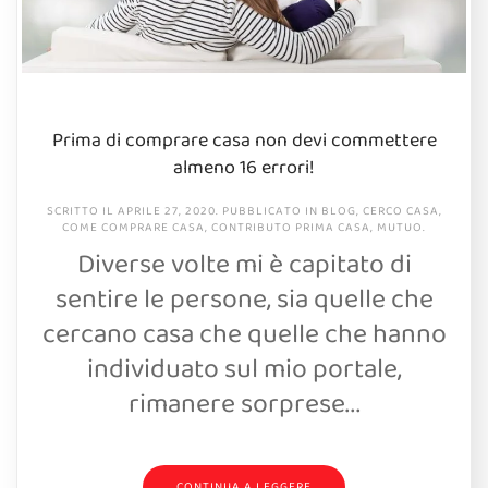
Prima di comprare casa non devi commettere
almeno 16 errori!
SCRITTO IL
APRILE 27, 2020
. PUBBLICATO IN
BLOG
,
CERCO CASA
,
COME COMPRARE CASA
,
CONTRIBUTO PRIMA CASA
,
MUTUO
.
Diverse volte mi è capitato di
sentire le persone, sia quelle che
cercano casa che quelle che hanno
individuato sul mio portale,
rimanere sorprese...
CONTINUA A LEGGERE