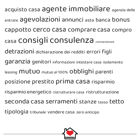
agente immobiliare
acquisto casa
agenzia delle
agevolazioni
bonus
annunci
banca
asta
entrate
cerco casa
cappotto
comprare casa
compro
consigli
consulenza
casa
convenienza
detrazioni
figli
errori
dichiarazione dei redditi
garanzia
genitori
informazioni
intestare casa
isolamento
mutuo
obblighi
parenti
leasing
mutuo al 100%
prima casa
prestito
posizione
risparmio
risparmio energetico
ristrutturazione
ristrutturare casa
seconda casa
serramenti
tetto
stanze
tasso
tipologia
vendere casa
tribunale
zero anticipo