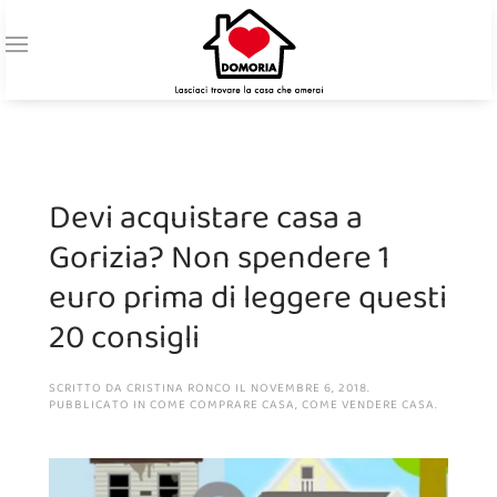
Devi acquistare casa a
Gorizia? Non spendere 1
euro prima di leggere questi
20 consigli
SCRITTO DA
CRISTINA RONCO
IL
NOVEMBRE 6, 2018
.
PUBBLICATO IN
COME COMPRARE CASA
,
COME VENDERE CASA
.