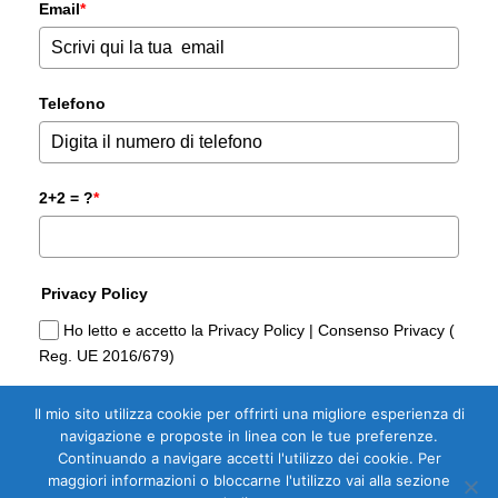
Email
*
Telefono
2+2 = ?
*
Privacy Policy
Ho letto e accetto la Privacy Policy | Consenso Privacy (
Reg. UE 2016/679)
Il mio sito utilizza cookie per offrirti una migliore esperienza di
Sì, Voglio la Guida Gratuita per
navigazione e proposte in linea con le tue preferenze.
Comprare casa di Domoria Gorizia
Continuando a navigare accetti l'utilizzo dei cookie. Per
maggiori informazioni o bloccarne l'utilizzo vai alla sezione