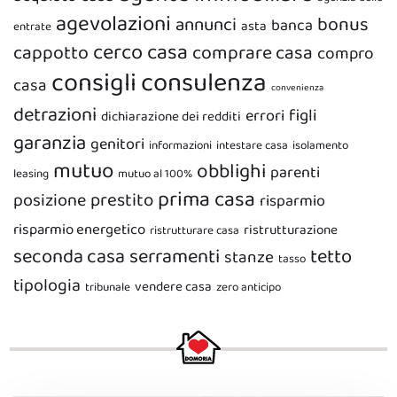
agevolazioni
bonus
annunci
banca
asta
entrate
cerco casa
cappotto
comprare casa
compro
consigli
consulenza
casa
convenienza
detrazioni
figli
errori
dichiarazione dei redditi
garanzia
genitori
informazioni
intestare casa
isolamento
mutuo
obblighi
parenti
leasing
mutuo al 100%
prima casa
prestito
posizione
risparmio
risparmio energetico
ristrutturazione
ristrutturare casa
seconda casa
serramenti
tetto
stanze
tasso
tipologia
vendere casa
tribunale
zero anticipo