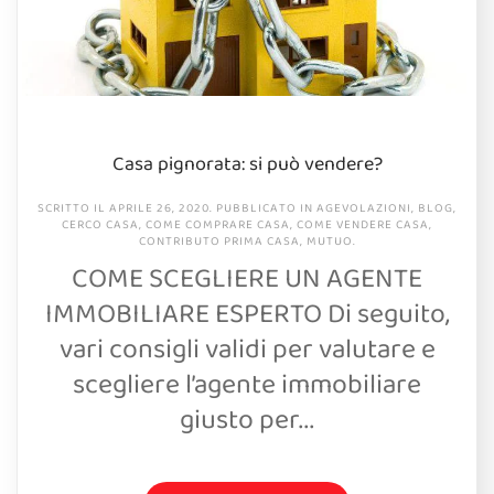
Casa pignorata: si può vendere?
SCRITTO IL
APRILE 26, 2020
. PUBBLICATO IN
AGEVOLAZIONI
,
BLOG
,
CERCO CASA
,
COME COMPRARE CASA
,
COME VENDERE CASA
,
CONTRIBUTO PRIMA CASA
,
MUTUO
.
COME SCEGLIERE UN AGENTE
IMMOBILIARE ESPERTO Di seguito,
vari consigli validi per valutare e
scegliere l’agente immobiliare
giusto per...