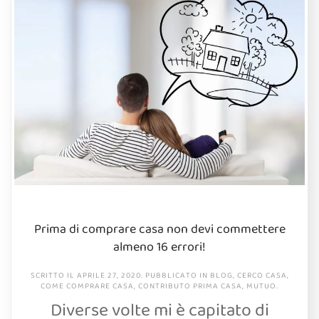
Prima di comprare casa non devi commettere
almeno 16 errori!
SCRITTO IL
APRILE 27, 2020
. PUBBLICATO IN
BLOG
,
CERCO CASA
,
COME COMPRARE CASA
,
CONTRIBUTO PRIMA CASA
,
MUTUO
.
Diverse volte mi è capitato di