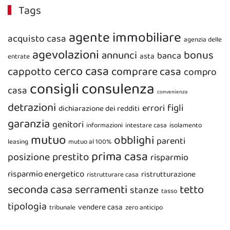
Tags
agente immobiliare
acquisto casa
agenzia delle
agevolazioni
bonus
annunci
banca
asta
entrate
cerco casa
cappotto
comprare casa
compro
consigli
consulenza
casa
convenienza
detrazioni
figli
errori
dichiarazione dei redditi
garanzia
genitori
informazioni
intestare casa
isolamento
mutuo
obblighi
parenti
leasing
mutuo al 100%
prima casa
prestito
posizione
risparmio
risparmio energetico
ristrutturazione
ristrutturare casa
seconda casa
serramenti
tetto
stanze
tasso
tipologia
vendere casa
tribunale
zero anticipo