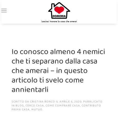
Io conosco almeno 4 nemici
che ti separano dalla casa
che amerai – in questo
articolo ti svelo come
annientarli
SCRITTO DA
CRISTINA RONCO
IL
APRILE 6, 2020
. PUBBLICATO
IN
BLOG
,
CERCO CASA
,
COME COMPRARE CASA
,
CONTRIBUTO
PRIMA CASA
,
MUTUO
.