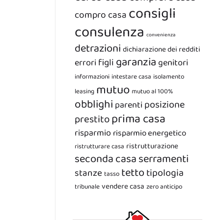
consigli
compro casa
consulenza
convenienza
detrazioni
dichiarazione dei redditi
garanzia
figli
errori
genitori
informazioni
intestare casa
isolamento
mutuo
leasing
mutuo al 100%
obblighi
posizione
parenti
prima casa
prestito
risparmio
risparmio energetico
ristrutturazione
ristrutturare casa
seconda casa
serramenti
tetto
tipologia
stanze
tasso
vendere casa
tribunale
zero anticipo