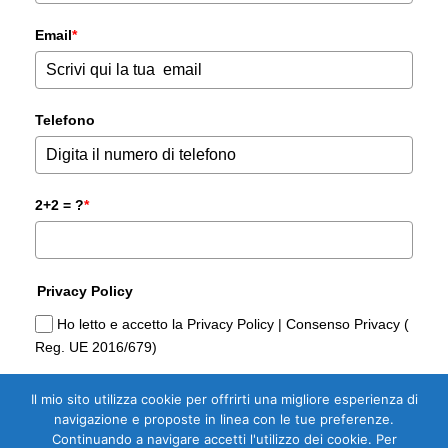
Email
*
Telefono
2+2 = ?
*
Privacy Policy
Ho letto e accetto la Privacy Policy | Consenso Privacy (
Reg. UE 2016/679)
Il mio sito utilizza cookie per offrirti una migliore esperienza di
Sì, Voglio la Guida Gratuita per
navigazione e proposte in linea con le tue preferenze.
Comprare casa di Domoria Gorizia
Continuando a navigare accetti l'utilizzo dei cookie. Per