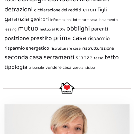
convenienza
detrazioni
figli
errori
dichiarazione dei redditi
garanzia
genitori
informazioni
intestare casa
isolamento
mutuo
obblighi
parenti
leasing
mutuo al 100%
prima casa
prestito
posizione
risparmio
risparmio energetico
ristrutturazione
ristrutturare casa
seconda casa
serramenti
tetto
stanze
tasso
tipologia
vendere casa
tribunale
zero anticipo