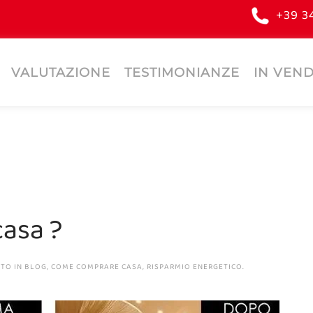
+39 3
VALUTAZIONE
TESTIMONIANZE
IN VEND
casa ?
ATO IN
BLOG
,
COME COMPRARE CASA
,
RISPARMIO ENERGETICO
.