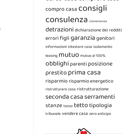
consigli
compro casa
consulenza
convenienza
e
detrazioni
dichiarazione dei redditi
garanzia
figli
errori
genitori
informazioni
intestare casa
isolamento
mutuo
leasing
mutuo al 100%
obblighi
posizione
parenti
prima casa
prestito
risparmio
risparmio energetico
ristrutturazione
ristrutturare casa
seconda casa
serramenti
tetto
tipologia
stanze
tasso
vendere casa
tribunale
zero anticipo