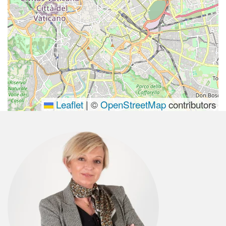
Leaflet
|
©
OpenStreetMap
contributors