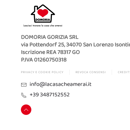
DOMORIA GORIZIA SRL
via Pottendorf 25, 34070 San Lorenzo Isonti
Iscrizione REA 78317 GO
P.IVA 01260750318
PRIVACY E COOKIE POLICY
REVOCA CONSENSI
CREDIT
info@lacasacheamerai.it
+39 3487152552