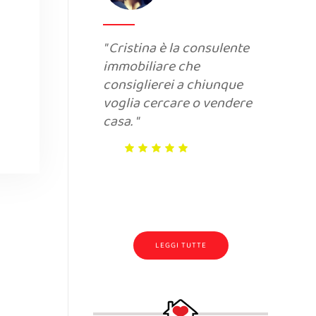
Cristina è la consulente
In
immobiliare che
un
consiglierei a chiunque
ch
voglia cercare o vendere
ri
casa.
ri
Br
LEGGI TUTTE