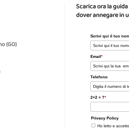
Scarica ora la gui
dover annegare in 
Scrivi qui il tuo n
no (GO)
Email
*
S
Telefono
2+2 = ?
*
Privacy Policy
Ho letto e accett