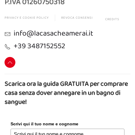
P.IVA 01260750318
PRIVACY E COOKIE POLICY
REVOCA CONSENSI
CREDITS
info@lacasacheamerai.it
+39 3487152552
Scarica ora la guida GRATUITA per comprare
casa senza dover annegare in un bagno di
sangue!
Scrivi qui il tuo nome e cognome