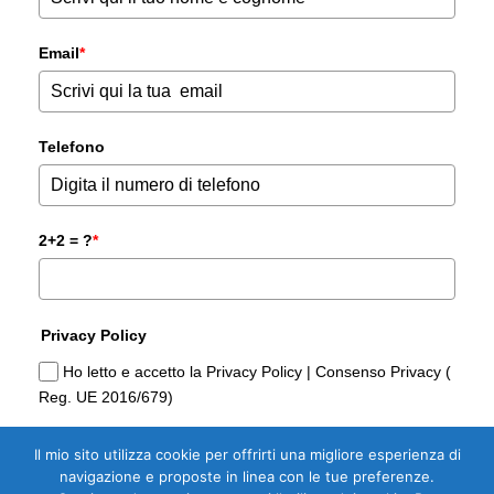
Email
*
Telefono
2+2 = ?
*
Privacy Policy
Ho letto e accetto la Privacy Policy | Consenso Privacy (
Reg. UE 2016/679)
Il mio sito utilizza cookie per offrirti una migliore esperienza di
Sì, Voglio la Guida Gratuita per
navigazione e proposte in linea con le tue preferenze.
Comprare casa di Domoria Gorizia