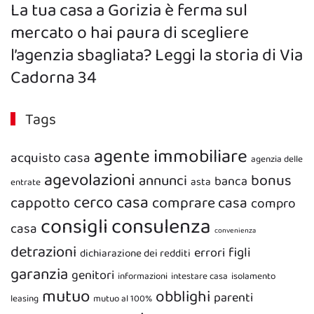
La tua casa a Gorizia è ferma sul
mercato o hai paura di scegliere
l’agenzia sbagliata? Leggi la storia di Via
Cadorna 34
Tags
agente immobiliare
acquisto casa
agenzia delle
agevolazioni
bonus
annunci
banca
asta
entrate
cerco casa
cappotto
comprare casa
compro
consigli
consulenza
casa
convenienza
detrazioni
figli
errori
dichiarazione dei redditi
garanzia
genitori
informazioni
intestare casa
isolamento
mutuo
obblighi
parenti
leasing
mutuo al 100%