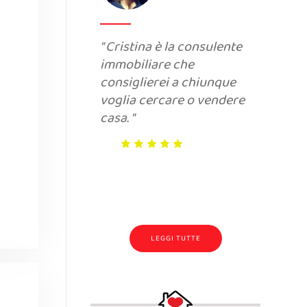
Cristina è la consulente
In
immobiliare che
un
consiglierei a chiunque
ch
voglia cercare o vendere
ri
casa.
ri
Br
LEGGI TUTTE