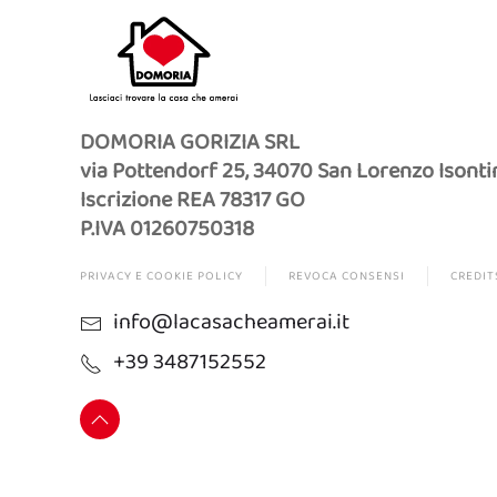
DOMORIA GORIZIA SRL
via Pottendorf 25, 34070 San Lorenzo Isonti
Iscrizione REA 78317 GO
P.IVA 01260750318
PRIVACY E COOKIE POLICY
REVOCA CONSENSI
CREDIT
info@lacasacheamerai.it
+39 3487152552