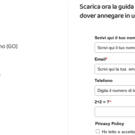
Scarica ora la gui
dover annegare in 
Scrivi qui il tuo n
no (GO)
Email
*
S
Telefono
2+2 = ?
*
Privacy Policy
Ho letto e accett