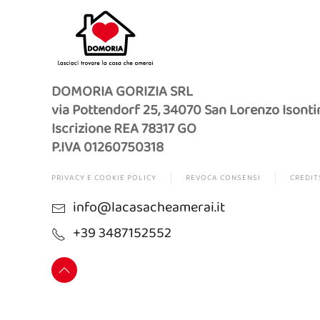
DOMORIA GORIZIA SRL
via Pottendorf 25, 34070 San Lorenzo Isonti
Iscrizione REA 78317 GO
P.IVA 01260750318
PRIVACY E COOKIE POLICY
REVOCA CONSENSI
CREDIT
info@lacasacheamerai.it
+39 3487152552