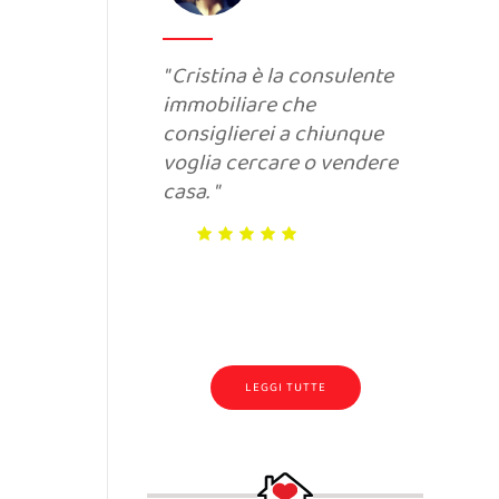
Cristina è la consulente
In
immobiliare che
un
consiglierei a chiunque
ch
voglia cercare o vendere
ri
casa.
ri
Br
LEGGI TUTTE