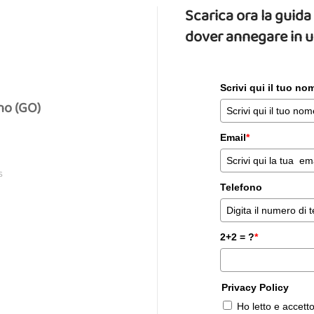
Scarica ora la gui
dover annegare in 
Scrivi qui il tuo n
no (GO)
Email
*
S
Telefono
2+2 = ?
*
Privacy Policy
Ho letto e accett