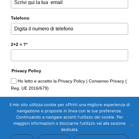
Telefono
2+2 = ?
*
Privacy Policy
Ho letto e accetto la Privacy Policy | Consenso Privacy (
Reg. UE 2016/679)
Il mio sito utilizza cookie per offrirti una migliore esperienza di
Sì, Voglio la Guida Gratuita per
navigazione e proposte in linea con le tue preferenze.
Comprare casa di Domoria Gorizia
Continuando a navigare accetti l'utilizzo dei cookie. Per
maggiori informazioni o bloccarne l'utilizzo vai alla sezione
dedicata.