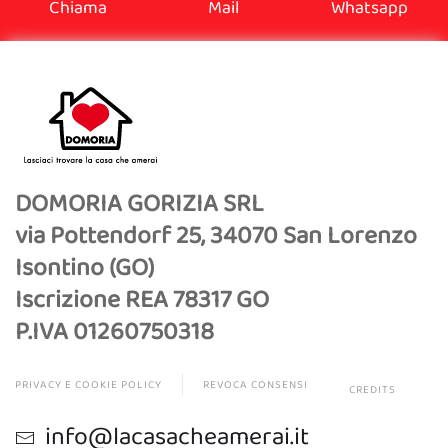
Chiama
Mail
Whatsapp
DOMORIA GORIZIA SRL
via Pottendorf 25, 34070 San Lorenzo
Isontino (GO)
Iscrizione REA 78317 GO
P.IVA 01260750318
PRIVACY E COOKIE POLICY
REVOCA CONSENSI
CREDITS
info@lacasacheamerai.it