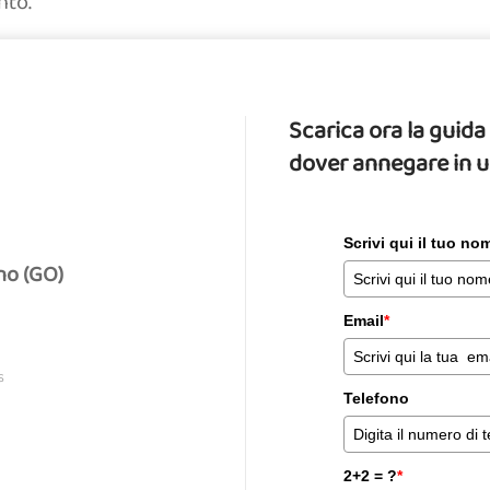
nto.
Scarica ora la gui
dover annegare in 
Scrivi qui il tuo n
no (GO)
Email
*
S
Telefono
2+2 = ?
*