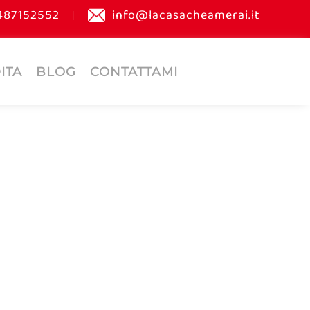
487152552
info@lacasacheamerai.it
ITA
BLOG
CONTATTAMI