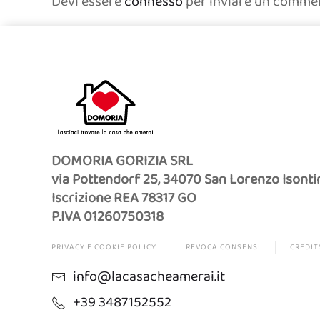
Devi essere
connesso
per inviare un comme
DOMORIA GORIZIA SRL
via Pottendorf 25, 34070 San Lorenzo Isonti
Iscrizione REA 78317 GO
P.IVA 01260750318
PRIVACY E COOKIE POLICY
REVOCA CONSENSI
CREDIT
info@lacasacheamerai.it
+39 3487152552