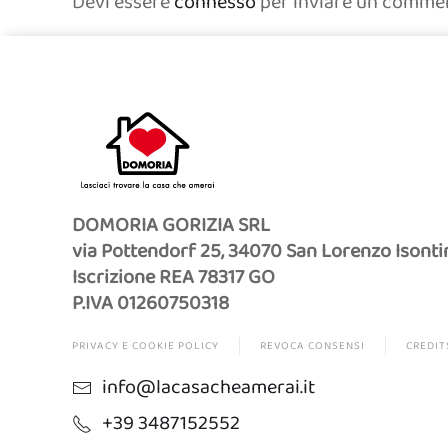
Devi essere
connesso
per inviare un comme
DOMORIA GORIZIA SRL
via Pottendorf 25, 34070 San Lorenzo Isonti
Iscrizione REA 78317 GO
P.IVA 01260750318
PRIVACY E COOKIE POLICY
REVOCA CONSENSI
CREDIT
info@lacasacheamerai.it
+39 3487152552