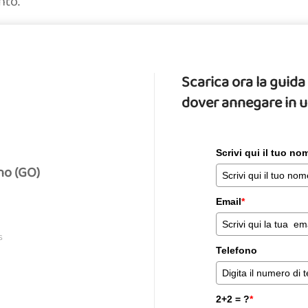
nto.
Scarica ora la gui
dover annegare in 
Scrivi qui il tuo n
no (GO)
Email
*
S
Telefono
2+2 = ?
*