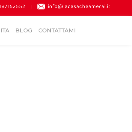
487152552
info@lacasacheamerai.it
ITA
BLOG
CONTATTAMI