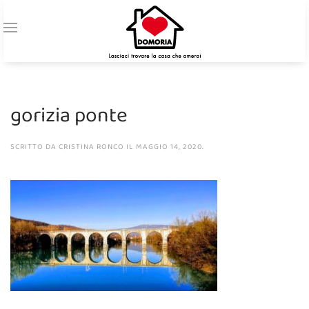
gorizia ponte
SCRITTO DA
CRISTINA RONCO
IL
MAGGIO 14, 2020
.