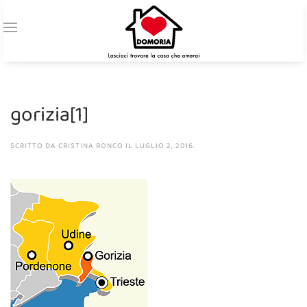
gorizia[1]
SCRITTO DA
CRISTINA RONCO
IL
LUGLIO 2, 2016
.