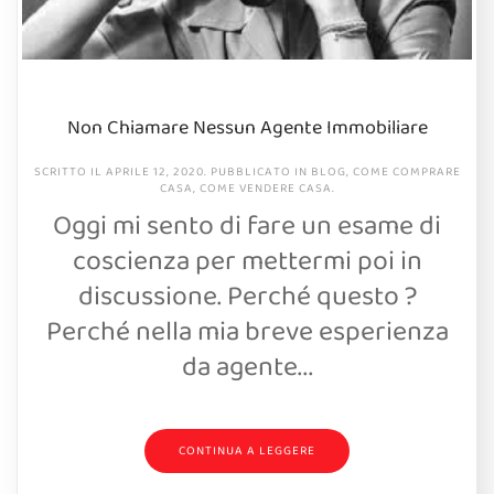
Non Chiamare Nessun Agente Immobiliare
SCRITTO IL
APRILE 12, 2020
. PUBBLICATO IN
BLOG
,
COME COMPRARE
CASA
,
COME VENDERE CASA
.
Oggi mi sento di fare un esame di
coscienza per mettermi poi in
discussione. Perché questo ?
Perché nella mia breve esperienza
da agente...
CONTINUA A LEGGERE