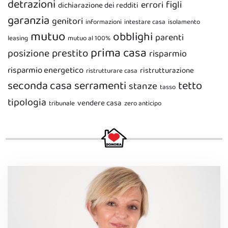
detrazioni
figli
errori
dichiarazione dei redditi
garanzia
genitori
informazioni
intestare casa
isolamento
mutuo
obblighi
parenti
leasing
mutuo al 100%
prima casa
prestito
posizione
risparmio
risparmio energetico
ristrutturazione
ristrutturare casa
seconda casa
serramenti
tetto
stanze
tasso
tipologia
vendere casa
tribunale
zero anticipo