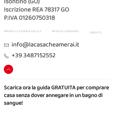
Isontino (GO)
Iscrizione REA 78317 GO
P.IVA 01260750318
PRIVACY E COOKIE POLICY
REVOCA CONSENSI
CREDITS
info@lacasacheamerai.it
+39 3487152552
Scarica ora la guida GRATUITA per comprare
casa senza dover annegare in un bagno di
sangue!