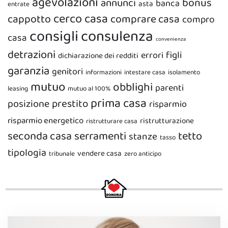
agevolazioni
bonus
annunci
banca
asta
entrate
cerco casa
cappotto
comprare casa
compro
consigli
consulenza
casa
convenienza
detrazioni
figli
errori
dichiarazione dei redditi
garanzia
genitori
informazioni
intestare casa
isolamento
mutuo
obblighi
parenti
leasing
mutuo al 100%
prima casa
prestito
posizione
risparmio
risparmio energetico
ristrutturazione
ristrutturare casa
seconda casa
serramenti
tetto
stanze
tasso
tipologia
vendere casa
tribunale
zero anticipo