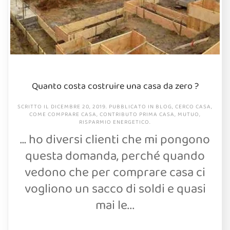
Quanto costa costruire una casa da zero ?
SCRITTO IL
DICEMBRE 20, 2019
. PUBBLICATO IN
BLOG
,
CERCO CASA
,
COME COMPRARE CASA
,
CONTRIBUTO PRIMA CASA
,
MUTUO
,
RISPARMIO ENERGETICO
.
… ho diversi clienti che mi pongono
questa domanda, perché quando
vedono che per comprare casa ci
vogliono un sacco di soldi e quasi
mai le...