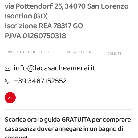
via Pottendorf 25, 34070 San Lorenzo
Isontino (GO)
Iscrizione REA 78317 GO
P.IVA 01260750318
PRIVACY E COOKIE POLICY
REVOCA CONSENSI
CREDITS
info@lacasacheamerai.it
+39 3487152552
Scarica ora la guida GRATUITA per comprare
casa senza dover annegare in un bagno di