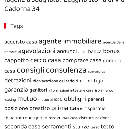
Cadorna 34
Tags
agente immobiliare
acquisto casa
agenzia delle
agevolazioni
bonus
annunci
banca
asta
entrate
cerco casa
cappotto
comprare casa
compro
consigli
consulenza
casa
convenienza
detrazioni
figli
errori
dichiarazione dei redditi
garanzia
genitori
informazioni
intestare casa
isolamento
mutuo
obblighi
parenti
leasing
mutuo al 100%
prima casa
prestito
posizione
risparmio
risparmio energetico
ristrutturazione
ristrutturare casa
seconda casa
serramenti
tetto
stanze
tasso