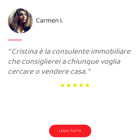
Ariana P.
In 2 giorni, mi ha portato una
proposta d’acquisto che ho accettato
perchè rispecchiava la mia richiesta
economica . Brava!
LEGGI TUTTE