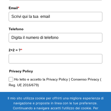
Email
*
Telefono
2+2 = ?
*
Privacy Policy
Ho letto e accetto la Privacy Policy | Consenso Privacy (
Reg. UE 2016/679)
Il mio sito utilizza cookie per offrirti una migliore esperienza di
Sì, Voglio la Guida Gratuita per
navigazione e proposte in linea con le tue preferenze.
Comprare casa di Domoria Gorizia
Continuando a navigare accetti l'utilizzo dei cookie. Per