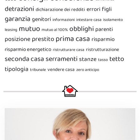
detrazioni
figli
errori
dichiarazione dei redditi
garanzia
genitori
informazioni
intestare casa
isolamento
mutuo
obblighi
parenti
leasing
mutuo al 100%
prima casa
prestito
posizione
risparmio
risparmio energetico
ristrutturazione
ristrutturare casa
seconda casa
serramenti
tetto
stanze
tasso
tipologia
vendere casa
tribunale
zero anticipo