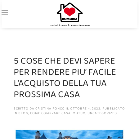
5 COSE CHE DEVI SAPERE
PER RENDERE PIU’ FACILE
L’ACQUISTO DELLA TUA
PROSSIMA CASA
SCRITTO DA
CRISTINA RONCO
IL
OTTOBRE 4, 2022
. PUBBLICATO
IN
BLOG
,
COME COMPRARE CASA
,
MUTUO
,
UNCATEGORIZED
.