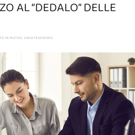
ZO AL “DEDALO” DELLE
TO IN
MUTUO
,
UNCATEGORIZED
.