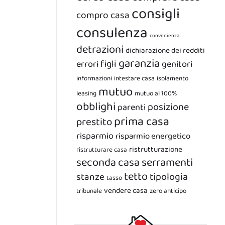
consigli
compro casa
consulenza
convenienza
detrazioni
dichiarazione dei redditi
garanzia
figli
errori
genitori
informazioni
intestare casa
isolamento
mutuo
leasing
mutuo al 100%
obblighi
posizione
parenti
prima casa
prestito
risparmio
risparmio energetico
ristrutturazione
ristrutturare casa
seconda casa
serramenti
tetto
tipologia
stanze
tasso
vendere casa
tribunale
zero anticipo